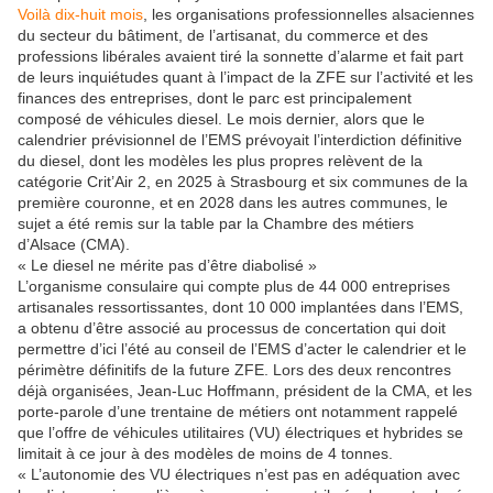
Voilà dix-huit mois
, les organisations professionnelles alsaciennes
du secteur du bâtiment, de l’artisanat, du commerce et des
professions libérales avaient tiré la sonnette d’alarme et fait part
de leurs inquiétudes quant à l’impact de la ZFE sur l’activité et les
finances des entreprises, dont le parc est principalement
composé de véhicules diesel. Le mois dernier, alors que le
calendrier prévisionnel de l’EMS prévoyait l’interdiction définitive
du diesel, dont les modèles les plus propres relèvent de la
catégorie Crit’Air 2, en 2025 à Strasbourg et six communes de la
première couronne, et en 2028 dans les autres communes, le
sujet a été remis sur la table par la Chambre des métiers
d’Alsace (CMA).
« Le diesel ne mérite pas d’être diabolisé »
L’organisme consulaire qui compte plus de 44 000 entreprises
artisanales ressortissantes, dont 10 000 implantées dans l’EMS,
a obtenu d’être associé au processus de concertation qui doit
permettre d’ici l’été au conseil de l’EMS d’acter le calendrier et le
périmètre définitifs de la future ZFE. Lors des deux rencontres
déjà organisées, Jean-Luc Hoffmann, président de la CMA, et les
porte-parole d’une trentaine de métiers ont notamment rappelé
que l’offre de véhicules utilitaires (VU) électriques et hybrides se
limitait à ce jour à des modèles de moins de 4 tonnes.
« L’autonomie des VU électriques n’est pas en adéquation avec