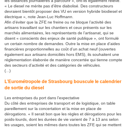
les distances journalières à parcourir », ont-ils également relevé.
« Le diesel ne mérite pas d’être diabolisé. Des constructeurs
devraient bientôt proposer des VU en version hybride biodiesel et
électrique », note Jean-Luc Hoffmann.
Afin d’éviter que la ZFE ne freine ou ne bloque l’activité des
artisans travaillant sur les chantiers et ceux présents sur les
marchés alimentaires, les représentants de l’artisanat, qui se
disent « conscients des enjeux de santé publique », ont formulé
un certain nombre de demandes. Outre la mise en place d’aides
financières proportionnelles au coût d’un achat neuf (ouvertes
également aux artisans domiciliés hors EMS), ils souhaitent une
réglementation élaborée de manière concertée qui tienne compte
des secteurs d’activité et des catégories de véhicules.
(...)
L’Eurométropole de Strasbourg bouscule le calendrier
de sortie du diesel
Les entreprises du port dans l’expectative
Du côté des entreprises de transport et de logistique, on table
pareillement sur la concertation et la mise en place de
dérogations. « Il serait bon que les règles et dérogations pour les
poids-lourds, dont les durées de vie varient de 7 à 13 ans selon
les usages, soient les mêmes dans toutes les ZFE qui se mettent