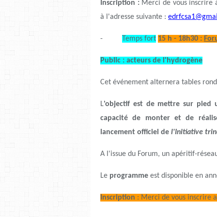
Inscription :
Merci de vous inscrire 
à l'adresse suivante :
edrfcsa1@gmai
-
Temps fort
15 h - 18h30 :
For
Public : acteurs de l'hydrogène
Cet événement alternera tables ronde
L
'objectif est de mettre sur pied 
capacité de monter et de réalis
lancement officiel de
l'Initiative tr
A l'issue du Forum, un apéritif-résea
Le
programme
est disponible en ann
Inscription
: Merci de vous inscrire 