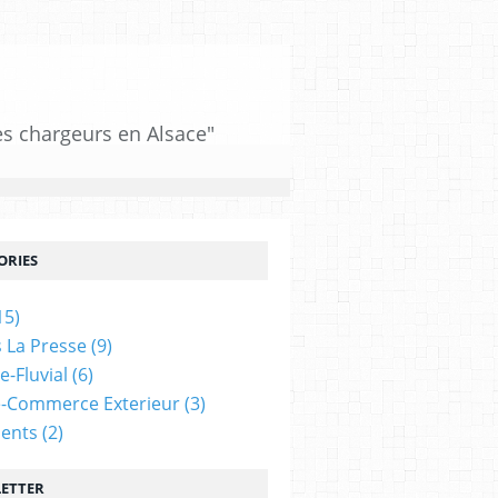
es chargeurs en Alsace"
ORIES
15)
 La Presse
(9)
e-Fluvial
(6)
-Commerce Exterieur
(3)
ents
(2)
ETTER