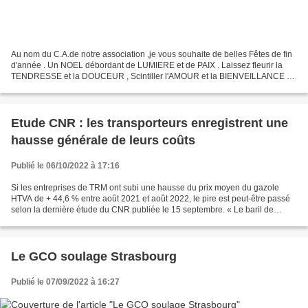
Au nom du C.A.de notre association ,je vous souhaite de belles Fêtes de fin
d'année . Un NOEL débordant de LUMIERE et de PAIX . Laissez fleurir la
TENDRESSE et la DOUCEUR , Scintiller l'AMOUR et la BIENVEILLANCE en
chaque HEURE , Partager l'AMITIE et...
Etude CNR : les transporteurs enregistrent une
hausse générale de leurs coûts
Publié le 06/10/2022 à 17:16
Si les entreprises de TRM ont subi une hausse du prix moyen du gazole
HTVA de + 44,6 % entre août 2021 et août 2022, le pire est peut-être passé
selon la dernière étude du CNR publiée le 15 septembre. « Le baril de
pétrole qui avait connu un pic à 139,1...
Le GCO soulage Strasbourg
Publié le 07/09/2022 à 16:27